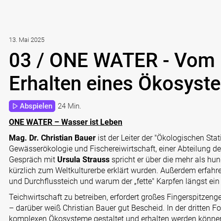
13. Mai 2025
03 / ONE WATER - Vom 
Erhalten eines Ökosyst
Abspielen
24 Min.
ONE WATER – Wasser ist Leben
Mag. Dr. Christian Bauer
ist der Leiter der "Ökologischen Stat
Gewässerökologie und Fischereiwirtschaft, einer Abteilung d
Gespräch mit
Ursula Strauss
spricht er über die mehr als hun
kürzlich zum Weltkulturerbe erklärt wurden. Außerdem erfah
und Durchflussteich und warum der „fette" Karpfen längst ein
Teichwirtschaft zu betreiben, erfordert großes Fingerspitzeng
– darüber weiß Christian Bauer gut Bescheid. In der dritten F
komplexen Ökosysteme gestaltet und erhalten werden könn